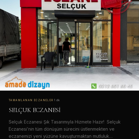
TAMAMLANAN ECZANELER
·
1 dk
SELÇUK ECZANESİ
Selçuk Eczanesi Şık Tasarımıyla Hizmete Hazır! Selçuk
Eczanesi’nin tüm dönüşüm sürecini üstlenmekten ve
eczanemizi yeni yüzüne kavuşturmaktan mutluluk…