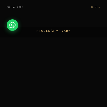
26 Haz 2026
OKU →
PROJENIZ MI VAR?
Hayalinizi
Gerçeğe
Dönüştürelim
Eczane, optik veya kuyumcu tasarımı için ücretsiz
danışma alın.
ÜCRETSIZ DANIŞMA