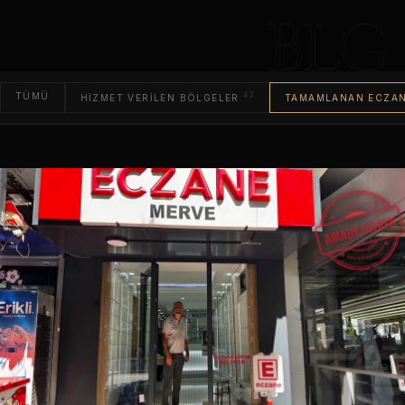
BLG
TÜMÜ
43
HIZMET VERILEN BÖLGELER
TAMAMLANAN ECZA