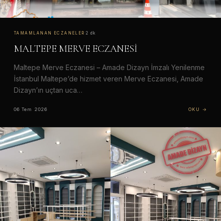
TAMAMLANAN ECZANELER
·
2 dk
MALTEPE MERVE ECZANESİ
Maltepe Merve Eczanesi – Amade Dizayn İmzalı Yenilenme
İstanbul Maltepe’de hizmet veren Merve Eczanesi, Amade
Dizayn’ın uçtan uca…
06 Tem 2026
OKU →