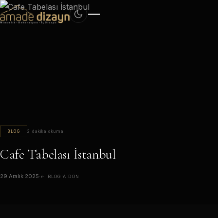
BLOG
2 dakika okuma
Cafe Tabelası İstanbul
29 Aralık 2025
·
← BLOG'A DÖN