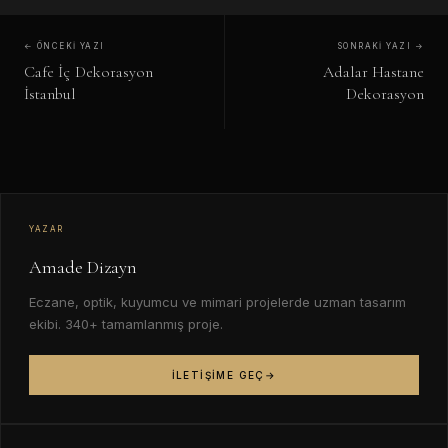
← ÖNCEKI YAZI
SONRAKI YAZI →
Cafe İç Dekorasyon
Adalar Hastane
İstanbul
Dekorasyon
YAZAR
Amade Dizayn
Eczane, optik, kuyumcu ve mimari projelerde uzman tasarım
ekibi. 340+ tamamlanmış proje.
İLETIŞIME GEÇ