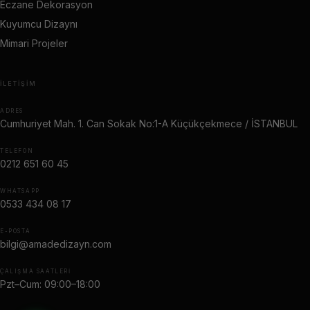
Eczane Dekorasyon
Kuyumcu Dizaynı
Mimari Projeler
İLETIŞIM
ADRES
Cumhuriyet Mah. 1. Can Sokak No:1-A Küçükçekmece / İSTANBUL
TELEFON
0212 651 60 45
WHATSAPP
0533 434 08 17
E-POSTA
bilgi@amadedizayn.com
ÇALIŞMA SAATLERI
Pzt–Cum: 09:00–18:00