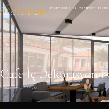
HIZMETLER
NELER YAPTIK
PROJELER
B
BLOG
2 dakika okuma
Cafe İç Dekorasyon İ
29 Aralık 2025
·
← BLOG'A DÖN