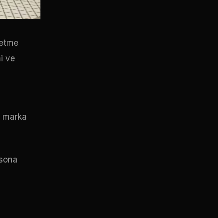
letme
i ve
n marka
 sona