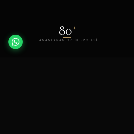
80
+
TAMAMLANAN OPTIK PROJESI
12
+
YIL DENEYIM
39
+
AKTIF ŞEHIR