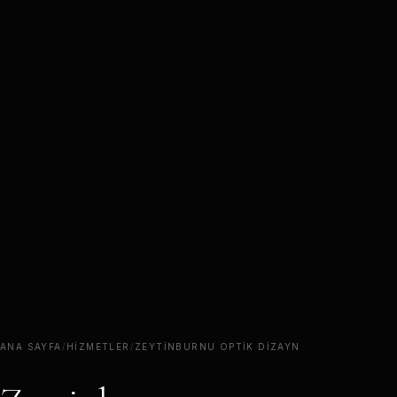
ANA SAYFA
/
HIZMETLER
/
ZEYTINBURNU OPTIK DIZAYN