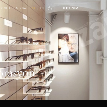
LOG
HAKKIMIZDA
İLETIŞIM
TR
/
EN
orasyon