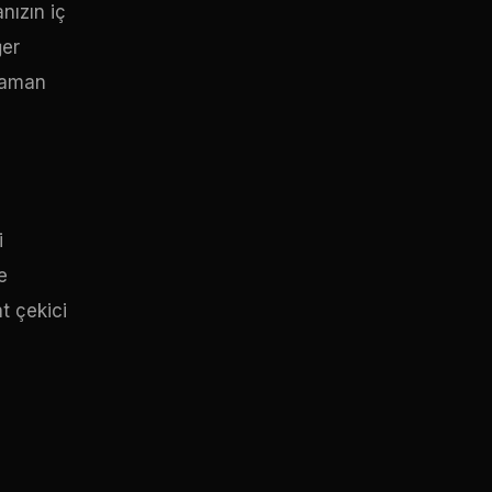
nızın iç
ğer
 zaman
i
e
t çekici