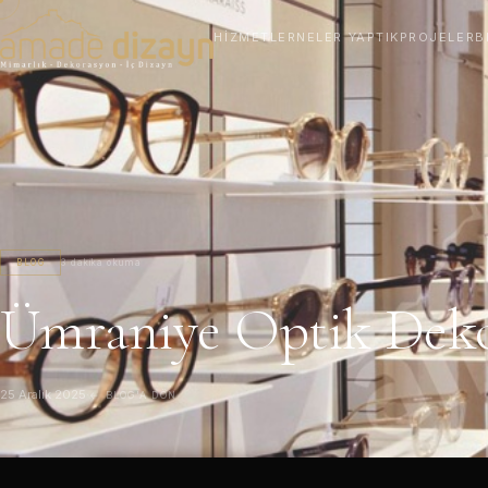
HIZMETLER
NELER YAPTIK
PROJELER
B
BLOG
3 dakika okuma
Ümraniye Optik Dek
25 Aralık 2025
·
← BLOG'A DÖN