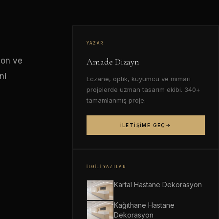
YAZAR
yon ve
Amade Dizayn
ni
Eczane, optik, kuyumcu ve mimari
projelerde uzman tasarım ekibi. 340+
tamamlanmış proje.
İLETIŞIME GEÇ
İLGILI YAZILAR
Kartal Hastane Dekorasyon
Kağıthane Hastane
Dekorasyon