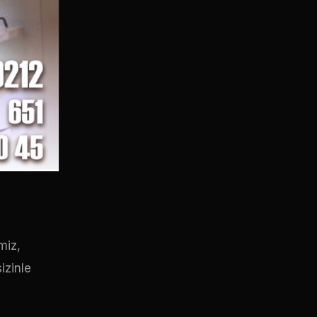
miz,
izinle