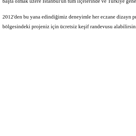
başta olmak üzere İstanbul'un tüm ilçelerinde ve Türkiye gene
2012'den bu yana edindiğimiz deneyimle her eczane dizayn proj
bölgesindeki projeniz için ücretsiz keşif randevusu alabilirsin