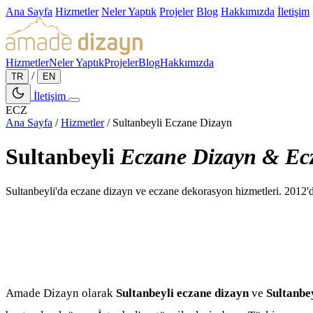
Ana Sayfa
Hizmetler
Neler Yaptık
Projeler
Blog
Hakkımızda
İletişim
Hizmetler
Neler Yaptık
Projeler
Blog
Hakkımızda
/
TR
EN
İletişim
ECZ
Ana Sayfa
/
Hizmetler
/
Sultanbeyli Eczane Dizayn
Sultanbeyli
Eczane Dizayn & Ec
Sultanbeyli'da eczane dizayn ve eczane dekorasyon hizmetleri. 2012
Amade Dizayn olarak
Sultanbeyli eczane dizayn
ve
Sultanbe