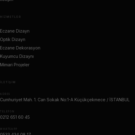
HIZMETLER
Eczane Dizayn
Optik Dizayn
Eczane Dekorasyon
Kuyumcu Dizaynı
Mimari Projeler
İLETIŞIM
ADRES
Cumhuriyet Mah. 1. Can Sokak No:1-A Küçükçekmece / İSTANBUL
TELEFON
0212 651 60 45
WHATSAPP
0533 434 08 17