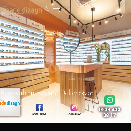
HIZMET VERILEN BÖLGELER
BLOG
4 dakika okuma
Eyüpsultan Eczane Dekorasyon
24 Temmuz 2024
·
← BLOG'A DÖN