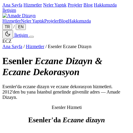
Ana Sayfa
Hizmetler
Neler Yaptık
Projeler
Blog
Hakkımızda
İletişim
Hizmetler
Neler Yaptık
Projeler
Blog
Hakkımızda
/
TR
EN
İletişim
ECZ
Ana Sayfa
/
Hizmetler
/
Esenler Eczane Dizayn
Esenler
Eczane Dizayn &
Eczane Dekorasyon
Esenler'da eczane dizayn ve eczane dekorasyon hizmetleri.
2012'den bu yana İstanbul genelinde güvenilir adres — Amade
Dizayn.
Esenler Hizmeti
Esenler'da
Eczane dizayn