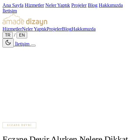
Ana Sayfa
Hizmetler
Neler Yaptık
Projeler
Blog
Hakkımızda
İletişim
Hizmetler
Neler Yaptık
Projeler
Blog
Hakkımızda
/
TR
EN
İletişim
ECZANE DEVRI
5 dakika okuma
Eczane Devir Alırken Nelere Dikkat