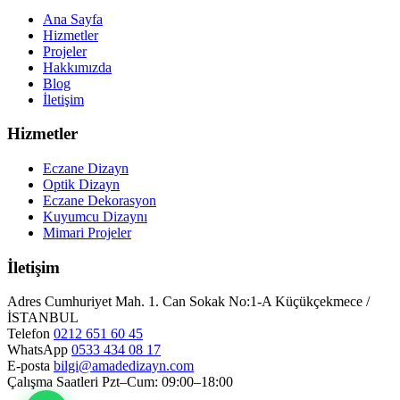
Ana Sayfa
Hizmetler
Projeler
Hakkımızda
Blog
İletişim
Hizmetler
Eczane Dizayn
Optik Dizayn
Eczane Dekorasyon
Kuyumcu Dizaynı
Mimari Projeler
İletişim
Adres
Cumhuriyet Mah. 1. Can Sokak No:1-A Küçükçekmece /
İSTANBUL
Telefon
0212 651 60 45
WhatsApp
0533 434 08 17
E-posta
bilgi@amadedizayn.com
Çalışma Saatleri
Pzt–Cum: 09:00–18:00