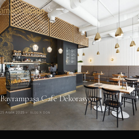
BLOG
2 dakika okuma
Bayrampaşa Cafe Dekorasyon
25 Aralık 2025
·
← BLOG'A DÖN