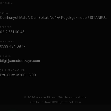
İLETIŞIM
ADRES
Cumhuriyet Mah. 1. Can Sokak No:1-A Küçükçekmece / İSTANBUL
TELEFON
0212 651 60 45
WHATSAPP
0533 434 08 17
E-POSTA
bilgi@amadedizayn.com
ÇALIŞMA SAATLERI
Pzt–Cum: 09:00–18:00
© 2026 Amade Dizayn. Tüm hakları saklıdır.
Gizlilik Politikası
KVKK
Çerez Politikası