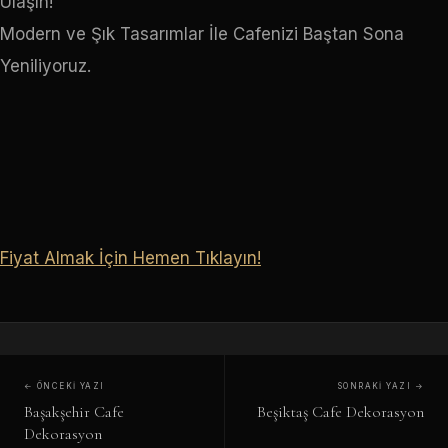
Ulaşın!
Modern ve Şık Tasarımlar İle Cafenizi Baştan Sona
Yeniliyoruz.
Fiyat Almak İçin Hemen Tıklayın!
← ÖNCEKI YAZI
SONRAKI YAZI →
Başakşehir Cafe
Beşiktaş Cafe Dekorasyon
Dekorasyon