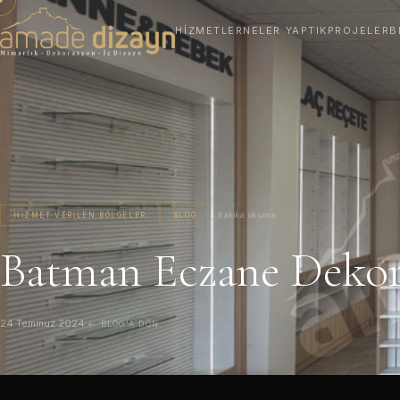
HIZMETLER
NELER YAPTIK
PROJELER
B
HIZMET VERILEN BÖLGELER
BLOG
4 dakika okuma
Batman Eczane Deko
24 Temmuz 2024
·
← BLOG'A DÖN