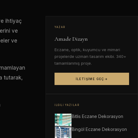
ve ihtiyaç
YAZAR
erini ve
Amade Dizayn
meler ve
Eczane, optik, kuyumcu ve mimari
projelerde uzman tasarım ekibi. 340+
tamamlanmış proje.
tamamlayan
a tutarak,
İLETIŞIME GEÇ
m
İLGILI YAZILAR
Bitlis Eczane Dekorasyon
Bingöl Eczane Dekorasyon