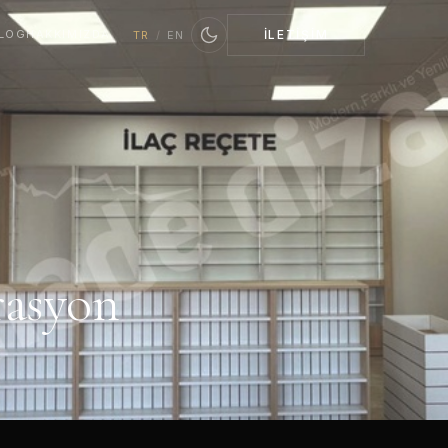
LOG
HAKKIMIZDA
İLETIŞIM
TR
/
EN
rasyon