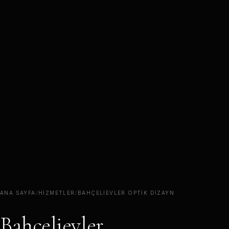
ANA SAYFA
/
HIZMETLER
/
BAHÇELIEVLER OPTIK DIZAYN
Bahçelievler