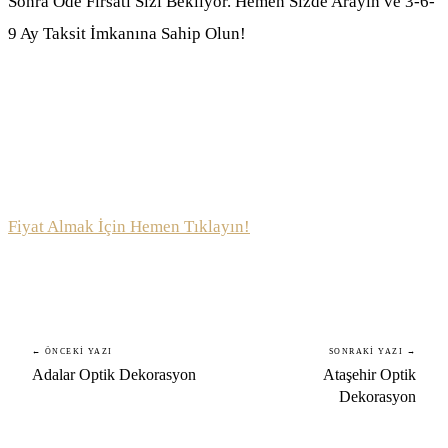
Sonra Öde Fırsatı Sizi Bekliyor. Hemen Sizde Arayın ve 3-6-
9 Ay Taksit İmkanına Sahip Olun!
Fiyat Almak İçin Hemen Tıklayın!
← ÖNCEKI YAZI
SONRAKI YAZI →
Adalar Optik Dekorasyon
Ataşehir Optik
Dekorasyon