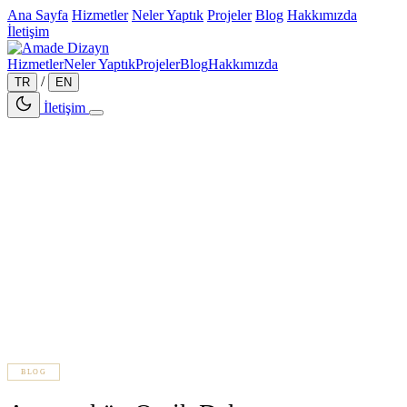
Ana Sayfa
Hizmetler
Neler Yaptık
Projeler
Blog
Hakkımızda
İletişim
Hizmetler
Neler Yaptık
Projeler
Blog
Hakkımızda
/
TR
EN
İletişim
BLOG
3 dakika okuma